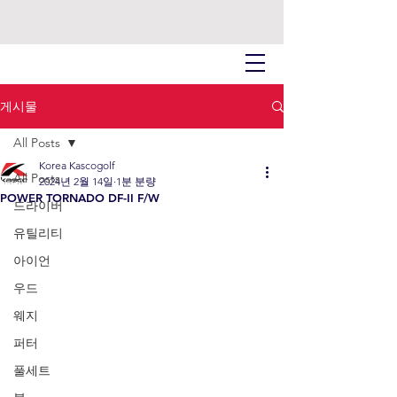
게시물
All Posts
Korea Kascogolf
All Posts
2024년 2월 14일
1분 분량
POWER TORNADO DF-II F/W
드라이버
유틸리티
아이언
우드
웨지
퍼터
풀세트