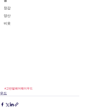
볼
장갑
양산
비옷
#고반발페어웨이우드
우드