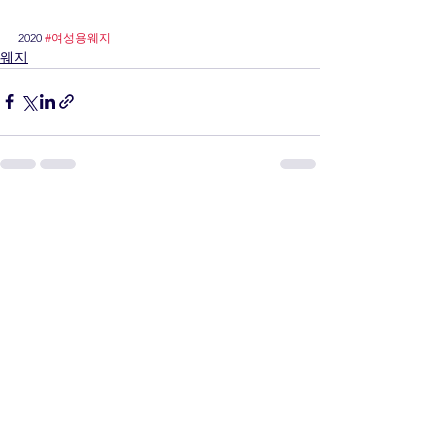
2020 
#여성용웨지
웨지
전체 보기
최근 게시물