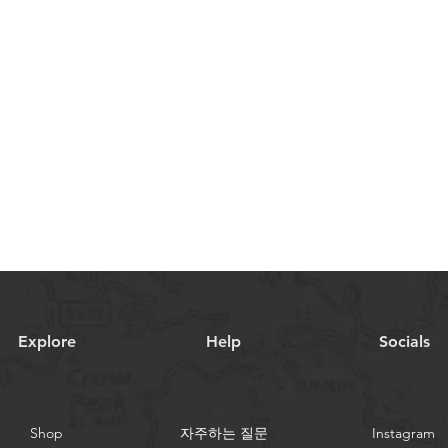
Explore
Help
Socials
Shop
자주하는 질문
Instagram