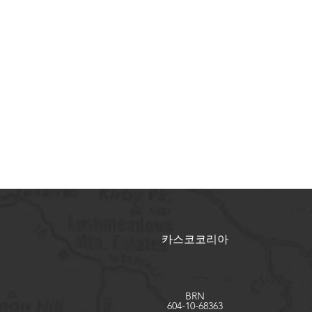
​카스코코리아
BRN
604-10-68363