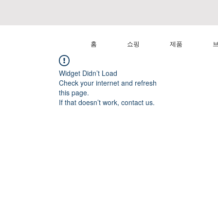
홈
쇼핑
제품
Widget Didn’t Load
Check your internet and refresh
this page.
If that doesn’t work, contact us.