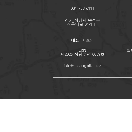
031-753-6111
경기 성남시 수정구
​신촌남로 31-1 1F
대표: 이호영
ERN
클
제2025-성남수정-0039호
info@kascogolf.co.kr